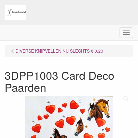
M
e
n
DIVERSE KNIPVELLEN NU SLECHTS € 0,20
u
3DPP1003 Card Deco
Paarden