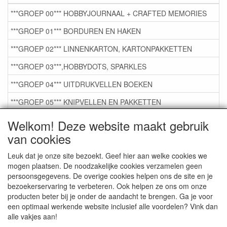
***GROEP 00*** HOBBYJOURNAAL + CRAFTED MEMORIES
***GROEP 01*** BORDUREN EN HAKEN
***GROEP 02*** LINNENKARTON, KARTONPAKKETTEN
***GROEP 03***,HOBBYDOTS, SPARKLES
***GROEP 04*** UITDRUKVELLEN BOEKEN
***GROEP 05*** KNIPVELLEN EN PAKKETTEN
***GROEP 06*** TAPE/LIJM SNIJMALLEN STEMPELS
Welkom! Deze website maakt gebruik
van cookies
***GROEP 07*** KAARTEN +SCRAP TOEBEHOREN
***GROEP 08*** TEKENEN EN KLEUREN, GELPEN,MARKER
Leuk dat je onze site bezoekt. Geef hier aan welke cookies we
mogen plaatsen. De noodzakelijke cookies verzamelen geen
***GROEP 09*** KRALEN EN TOEBEHOREN
persoonsgegevens. De overige cookies helpen ons de site en je
bezoekerservaring te verbeteren. Ook helpen ze ons om onze
***GROEP 10*** WENSKAARTEN MET ENV. €0,75
producten beter bij je onder de aandacht te brengen. Ga je voor
een optimaal werkende website inclusief alle voordelen? Vink dan
alle vakjes aan!
Service