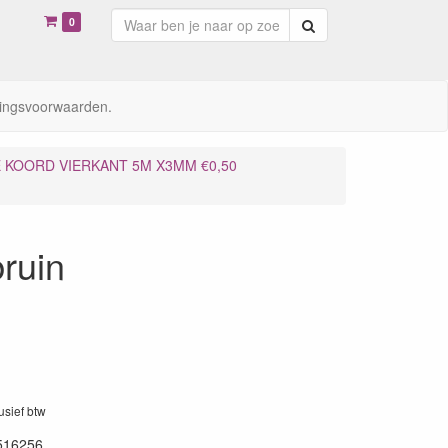
0
Zoeken
ingsvoorwaarden.
E KOORD VIERKANT 5M X3MM €0,50
ruin
lusief btw
516256