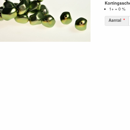
Kortingssc
1+ = 0 %
Aantal