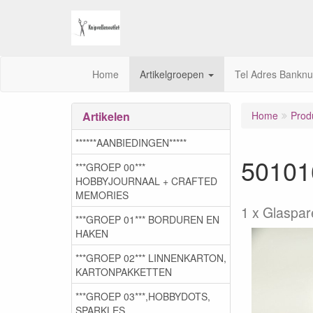
Home
Artikelgroepen
Tel Adres Bankn
Artikelen
Home
Prod
******AANBIEDINGEN*****
50101
***GROEP 00***
HOBBYJOURNAAL + CRAFTED
MEMORIES
1 x Glaspa
***GROEP 01*** BORDUREN EN
HAKEN
***GROEP 02*** LINNENKARTON,
KARTONPAKKETTEN
***GROEP 03***,HOBBYDOTS,
SPARKLES