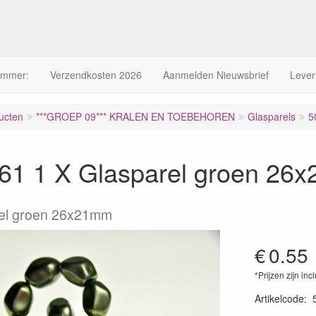
ummer:
Verzendkosten 2026
Aanmelden Nieuwsbrief
Lever
ucten
***GROEP 09*** KRALEN EN TOEBEHOREN
Glasparels
5
61 1 X Glasparel groen 26
rel groen 26x21mm
€
0.55
*Prijzen zijn inc
Artikelcode
: