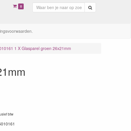
0
Zoeken
ingsvoorwaarden.
010161 1 X Glasparel groen 26x21mm
x21mm
lusief btw
5010161