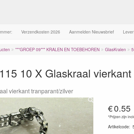
ummer:
Verzendkosten 2026
Aanmelden Nieuwsbrief
Lever
ucten
***GROEP 09*** KRALEN EN TOEBEHOREN
GlasKralen
5
15 10 X Glaskraal vierkant t
al vierkant tranparant/zilver
€
0.55
*Prijzen zijn inc
Artikelcode
: