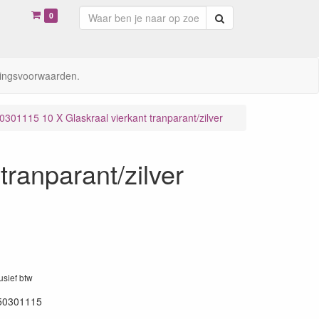
0
Zoeken
ingsvoorwaarden.
0301115 10 X Glaskraal vierkant tranparant/zilver
ranparant/zilver
lusief btw
50301115