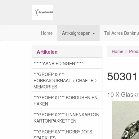
Home
Artikelgroepen
Tel Adres Bankn
Artikelen
Home
Prod
******AANBIEDINGEN*****
503011
***GROEP 00***
HOBBYJOURNAAL + CRAFTED
MEMORIES
10 X Glaskra
***GROEP 01*** BORDUREN EN
HAKEN
***GROEP 02*** LINNENKARTON,
KARTONPAKKETTEN
***GROEP 03***,HOBBYDOTS,
SPARKLES