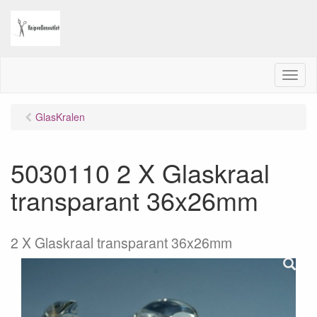
M
e
n
GlasKralen
u
5030110 2 X Glaskraal
transparant 36x26mm
2 X Glaskraal transparant 36x26mm