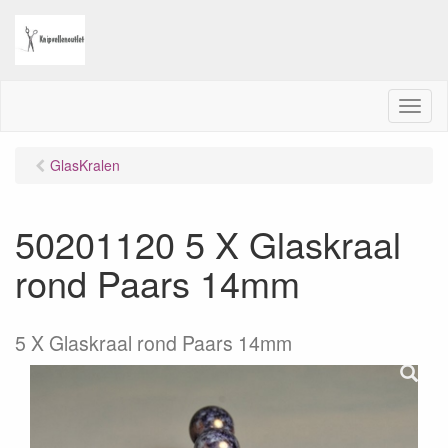
M
e
n
GlasKralen
u
50201120 5 X Glaskraal
rond Paars 14mm
5 X Glaskraal rond Paars 14mm