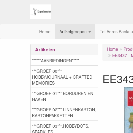
Home
Artikelgroepen
Tel Adres Bankn
Artikelen
Home
Prod
EE3437 - M
******AANBIEDINGEN*****
***GROEP 00***
EE3437
HOBBYJOURNAAL + CRAFTED
MEMORIES
***GROEP 01*** BORDUREN EN
HAKEN
***GROEP 02*** LINNENKARTON,
KARTONPAKKETTEN
***GROEP 03***,HOBBYDOTS,
SPARKLES