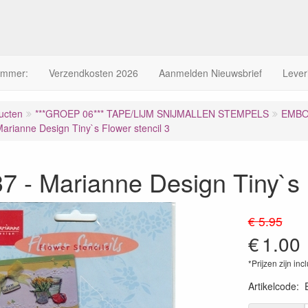
ummer:
Verzendkosten 2026
Aanmelden Nieuwsbrief
Lever
ucten
***GROEP 06*** TAPE/LIJM SNIJMALLEN STEMPELS
EMBO
arianne Design Tiny`s Flower stencil 3
 - Marianne Design Tiny`s F
€ 5.95
€
1.00
*Prijzen zijn inc
Artikelcode
: