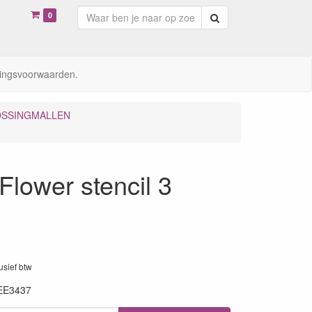
0
Zoeken
ingsvoorwaarden.
SSINGMALLEN
lower stencil 3
lusief btw
EE3437