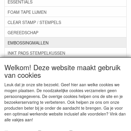
ESSENTIALS
FOAM TAPE LIJMEN
CLEAR STAMP / STEMPELS
GEREEDSCHAP
EMBOSSINGMALLEN
INKT PADS STEMPELKUSSEN
ZAKJES ENVELOPPEN
Welkom! Deze website maakt gebruik
van cookies
***GROEP 07*** KAARTEN +SCRAP TOEBEHOREN
***GROEP 08*** TEKENEN EN KLEUREN, GELPEN,MARKER
Leuk dat je onze site bezoekt. Geef hier aan welke cookies we
mogen plaatsen. De noodzakelijke cookies verzamelen geen
***GROEP 09*** KRALEN EN TOEBEHOREN
persoonsgegevens. De overige cookies helpen ons de site en je
bezoekerservaring te verbeteren. Ook helpen ze ons om onze
***GROEP 10*** WENSKAARTEN MET ENV. €0,75
producten beter bij je onder de aandacht te brengen. Ga je voor
een optimaal werkende website inclusief alle voordelen? Vink dan
alle vakjes aan!
Service