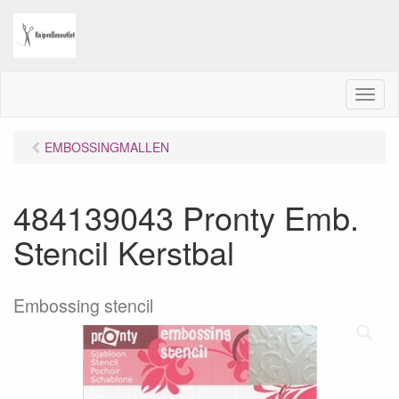
M
e
n
EMBOSSINGMALLEN
u
484139043 Pronty Emb.
Stencil Kerstbal
Embossing stencil