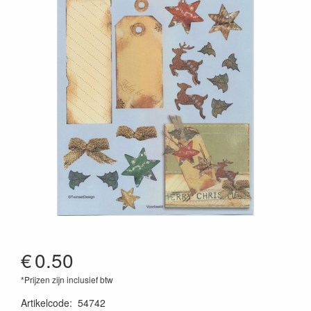
€
0.50
*Prijzen zijn inclusief btw
Artikelcode
:
54742