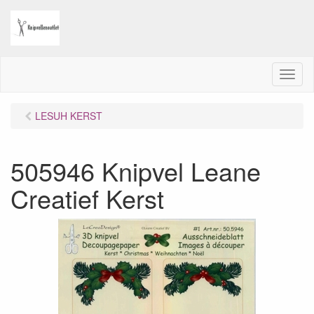
M
e
n
LESUH KERST
u
505946 Knipvel Leane
Creatief Kerst