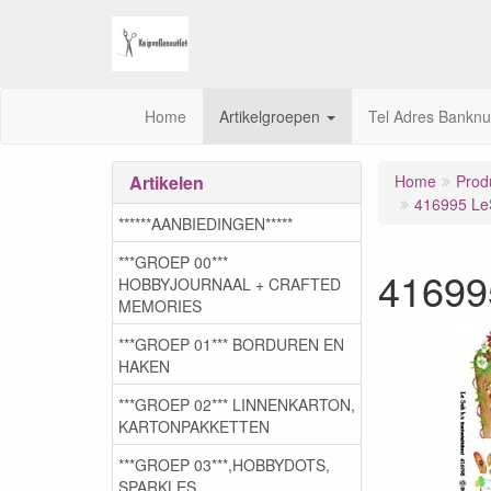
Home
Artikelgroepen
Tel Adres Bankn
Artikelen
Home
Prod
416995 Le
******AANBIEDINGEN*****
***GROEP 00***
41699
HOBBYJOURNAAL + CRAFTED
MEMORIES
***GROEP 01*** BORDUREN EN
HAKEN
***GROEP 02*** LINNENKARTON,
KARTONPAKKETTEN
***GROEP 03***,HOBBYDOTS,
SPARKLES