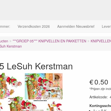
ummer:
Verzendkosten 2026
Aanmelden Nieuwsbrief
Lever
ucten
***GROEP 05*** KNIPVELLEN EN PAKKETTEN
KNIPVELLE
Suh Kerstman
5 LeSuh Kerstman
€
0.50
*Prijzen zijn inc
Artikelcode
:
Kortingssc
1+ = 0 %