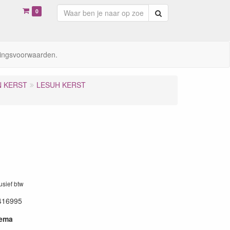
0
Zoeken
ingsvoorwaarden.
N KERST
LESUH KERST
lusief btw
416995
hema