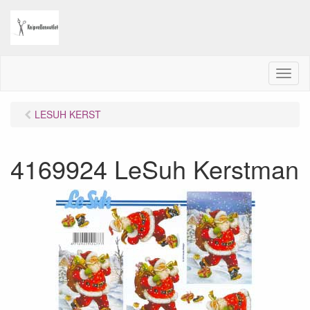
M
e
n
LESUH KERST
u
4169924 LeSuh Kerstman