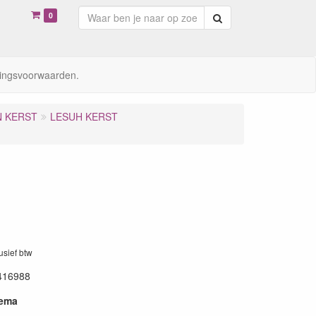
0
Zoeken
ingsvoorwaarden.
N KERST
LESUH KERST
lusief btw
416988
hema