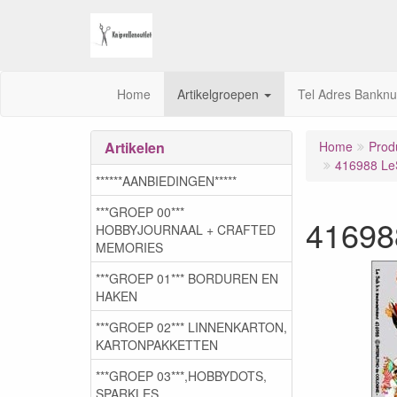
Home
Artikelgroepen
Tel Adres Bankn
Artikelen
Home
Prod
416988 L
******AANBIEDINGEN*****
***GROEP 00***
41698
HOBBYJOURNAAL + CRAFTED
MEMORIES
***GROEP 01*** BORDUREN EN
HAKEN
***GROEP 02*** LINNENKARTON,
KARTONPAKKETTEN
***GROEP 03***,HOBBYDOTS,
SPARKLES