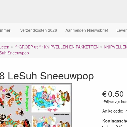
ummer:
Verzendkosten 2026
Aanmelden Nieuwsbrief
Lever
ucten
***GROEP 05*** KNIPVELLEN EN PAKKETTEN
KNIPVELLE
eSuh Sneeuwpop
8 LeSuh Sneeuwpop
€
0.50
*Prijzen zijn inc
Artikelcode
:
Kortingssc
1+ = 0 %