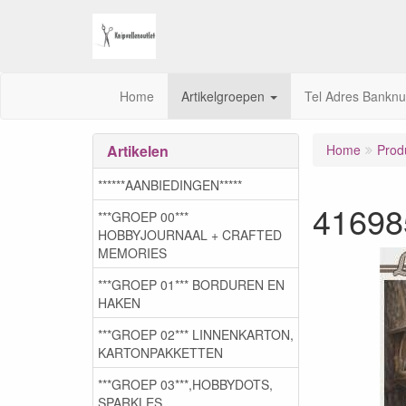
Home
Artikelgroepen
Tel Adres Bankn
Artikelen
Home
Prod
******AANBIEDINGEN*****
41698
***GROEP 00***
HOBBYJOURNAAL + CRAFTED
MEMORIES
***GROEP 01*** BORDUREN EN
HAKEN
***GROEP 02*** LINNENKARTON,
KARTONPAKKETTEN
***GROEP 03***,HOBBYDOTS,
SPARKLES