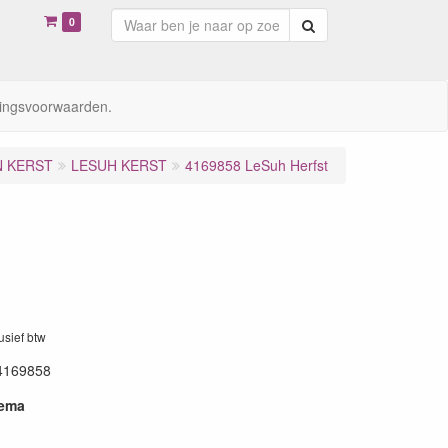
0
Zoeken
ingsvoorwaarden.
N KERST
LESUH KERST
4169858 LeSuh Herfst
lusief btw
4169858
hema