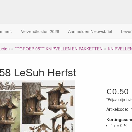
ummer:
Verzendkosten 2026
Aanmelden Nieuwsbrief
Lever
ucten
***GROEP 05*** KNIPVELLEN EN PAKKETTEN
KNIPVELLE
58 LeSuh Herfst
€
0.50
*Prijzen zijn inc
Artikelcode
:
Kortingssc
1+ = 0 %