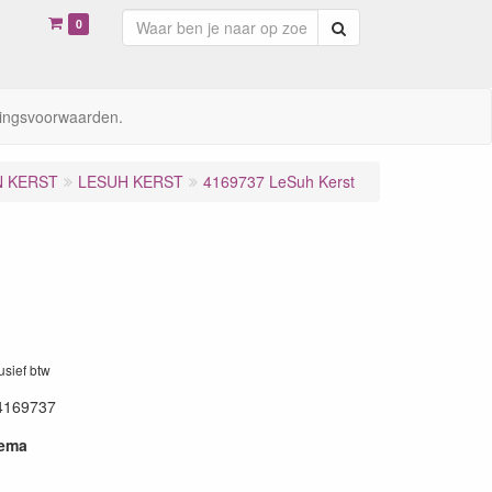
0
Zoeken
ingsvoorwaarden.
N KERST
LESUH KERST
4169737 LeSuh Kerst
lusief btw
4169737
hema