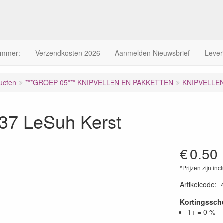
ummer:
Verzendkosten 2026
Aanmelden Nieuwsbrief
Lever
ucten
***GROEP 05*** KNIPVELLEN EN PAKKETTEN
KNIPVELLE
37 LeSuh Kerst
€
0.50
*Prijzen zijn inc
Artikelcode
:
Kortingssc
1+ = 0 %