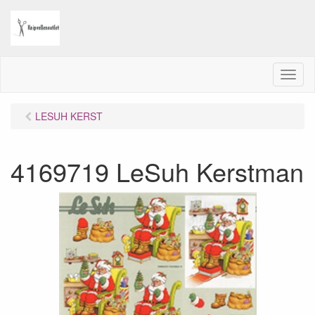
M
e
n
LESUH KERST
u
4169719 LeSuh Kerstman