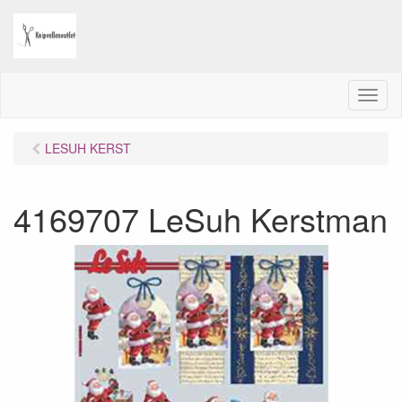
M
e
n
LESUH KERST
u
4169707 LeSuh Kerstman