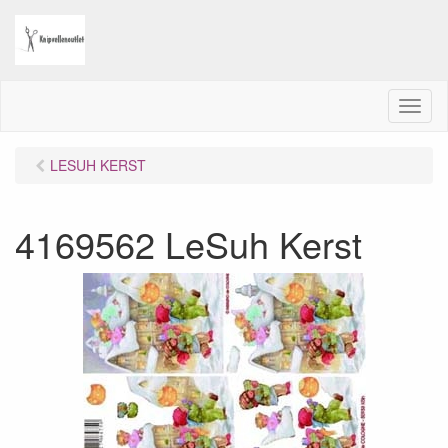
M
e
n
LESUH KERST
u
4169562 LeSuh Kerst