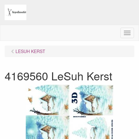
M
e
n
LESUH KERST
u
4169560 LeSuh Kerst