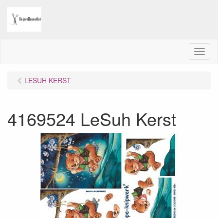
M
e
n
LESUH KERST
u
4169524 LeSuh Kerst