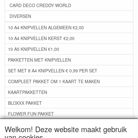
CARD DECO CREDDY WORLD
DIVERSEN
10 A4 KNIPVELLEN ALGEMEEN €2,00
10 A4 KNIPVELLEN KERST €2,00
10 A5 KNIPVELLEN €1,00
PAKKETTEN MET KNIPVELLEN
SET MET 8 A4 KNIPVELLEN € 0,99 PER SET
COMPLEET PAKKET OM 1 KAART TE MAKEN
KAARTPAKKETTEN
BLOXXX PAKKET
FLOWER FUN PAKKET
***GROEP 06*** TAPE/LIJM SNIJMALLEN STEMPELS
Welkom! Deze website maakt gebruik
van cookies
***GROEP 07*** KAARTEN +SCRAP TOEBEHOREN