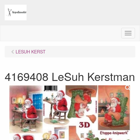
M
e
n
LESUH KERST
u
4169408 LeSuh Kerstman