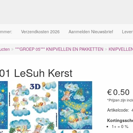
ummer:
Verzendkosten 2026
Aanmelden Nieuwsbrief
Lever
ucten
***GROEP 05*** KNIPVELLEN EN PAKKETTEN
KNIPVELLE
01 LeSuh Kerst
€
0.50
*Prijzen zijn inc
Artikelcode
:
Kortingssc
1+ = 0 %