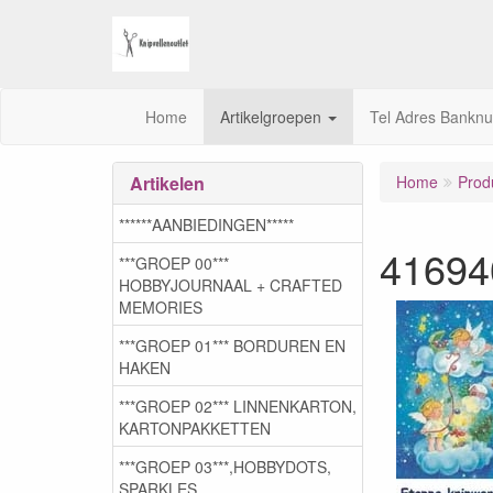
Home
Artikelgroepen
Tel Adres Bankn
Artikelen
Home
Prod
******AANBIEDINGEN*****
41694
***GROEP 00***
HOBBYJOURNAAL + CRAFTED
MEMORIES
***GROEP 01*** BORDUREN EN
HAKEN
***GROEP 02*** LINNENKARTON,
KARTONPAKKETTEN
***GROEP 03***,HOBBYDOTS,
SPARKLES