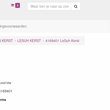
0
Zoeken
ingsvoorwaarden.
N KERST
LESUH KERST
4169401 LeSuh Kerst
lusief btw
4169401
hema