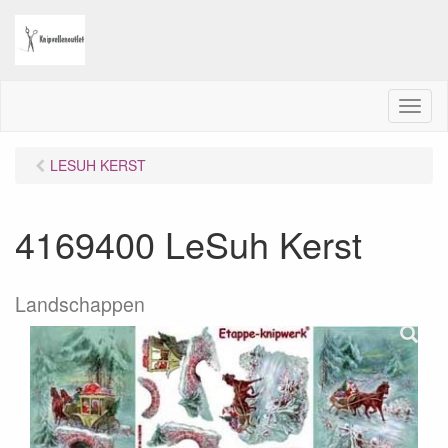
M
e
n
LESUH KERST
u
4169400 LeSuh Kerst
Landschappen