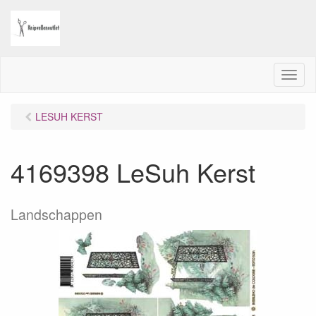
M
e
n
LESUH KERST
u
4169398 LeSuh Kerst
Landschappen