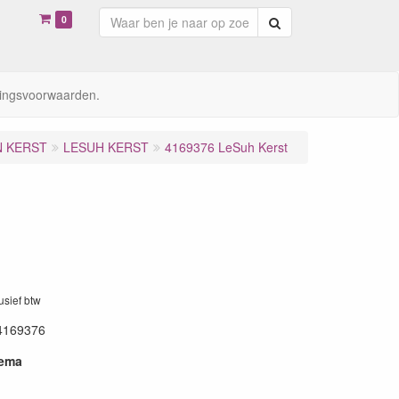
0
Zoeken
ingsvoorwaarden.
N KERST
LESUH KERST
4169376 LeSuh Kerst
lusief btw
4169376
hema