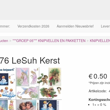
ummer:
Verzendkosten 2026
Aanmelden Nieuwsbrief
Lever
ucten
***GROEP 05*** KNIPVELLEN EN PAKKETTEN
KNIPVELLE
76 LeSuh Kerst
€
0.50
*Prijzen zijn inc
Artikelcode
:
Kortingssc
1+ = 0 %