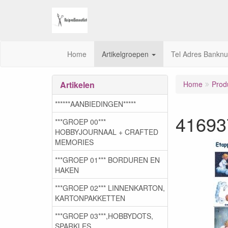
Home
Artikelgroepen
Tel Adres Bankn
Artikelen
Home
Prod
******AANBIEDINGEN*****
41693
***GROEP 00***
HOBBYJOURNAAL + CRAFTED
MEMORIES
***GROEP 01*** BORDUREN EN
HAKEN
***GROEP 02*** LINNENKARTON,
KARTONPAKKETTEN
***GROEP 03***,HOBBYDOTS,
SPARKLES