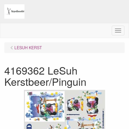
M
e
n
LESUH KERST
u
4169362 LeSuh
Kerstbeer/Pinguin