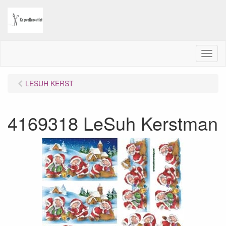
M
e
n
LESUH KERST
u
4169318 LeSuh Kerstman