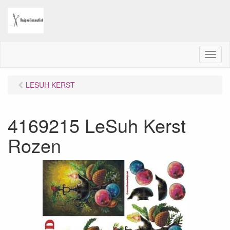
M
e
n
LESUH KERST
u
4169215 LeSuh Kerst
Rozen