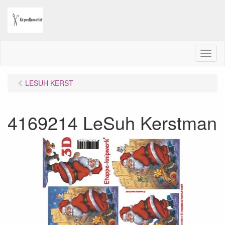
M
e
n
LESUH KERST
u
4169214 LeSuh Kerstman