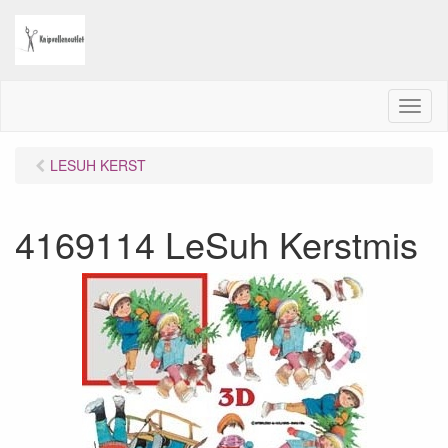
M
e
n
LESUH KERST
u
4169114 LeSuh Kerstmis