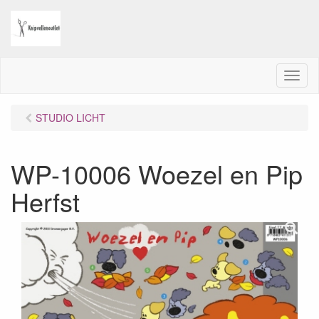
M
e
n
STUDIO LICHT
u
WP-10006 Woezel en Pip
Herfst