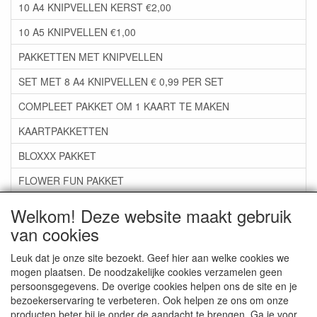
10 A4 KNIPVELLEN KERST €2,00
10 A5 KNIPVELLEN €1,00
PAKKETTEN MET KNIPVELLEN
SET MET 8 A4 KNIPVELLEN € 0,99 PER SET
COMPLEET PAKKET OM 1 KAART TE MAKEN
KAARTPAKKETTEN
BLOXXX PAKKET
FLOWER FUN PAKKET
***GROEP 06*** TAPE/LIJM SNIJMALLEN STEMPELS
Welkom! Deze website maakt gebruik
van cookies
***GROEP 07*** KAARTEN +SCRAP TOEBEHOREN
***GROEP 08*** TEKENEN EN KLEUREN, GELPEN,MARKER
Leuk dat je onze site bezoekt. Geef hier aan welke cookies we
mogen plaatsen. De noodzakelijke cookies verzamelen geen
***GROEP 09*** KRALEN EN TOEBEHOREN
persoonsgegevens. De overige cookies helpen ons de site en je
bezoekerservaring te verbeteren. Ook helpen ze ons om onze
***GROEP 10*** WENSKAARTEN MET ENV. €0,75
producten beter bij je onder de aandacht te brengen. Ga je voor