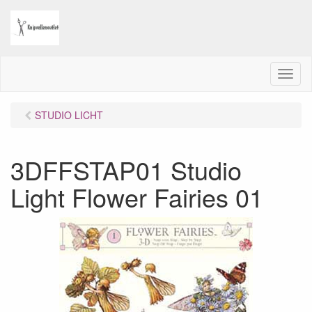
M
e
n
STUDIO LICHT
u
3DFFSTAP01 Studio
Light Flower Fairies 01