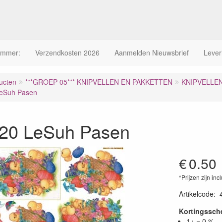
ummer:
Verzendkosten 2026
Aanmelden Nieuwsbrief
Lever
ucten
***GROEP 05*** KNIPVELLEN EN PAKKETTEN
KNIPVELLE
eSuh Pasen
20 LeSuh Pasen
€
0.50
*Prijzen zijn inc
Artikelcode
:
Kortingssc
1+ = 0 %