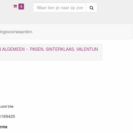
0
Zoeken
ingsvoorwaarden.
N ALGEMEEN
PASEN, SINTERKLAAS, VALENTIJN
lusief btw
4169420
hema