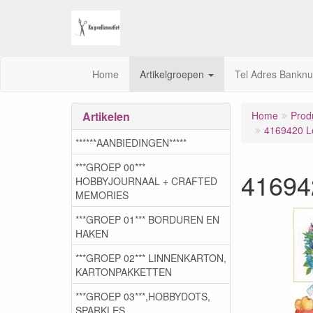
Home
Artikelgroepen
Tel Adres Bankn
Artikelen
Home
Prod
4169420 L
******AANBIEDINGEN*****
***GROEP 00***
41694
HOBBYJOURNAAL + CRAFTED
MEMORIES
***GROEP 01*** BORDUREN EN
HAKEN
***GROEP 02*** LINNENKARTON,
KARTONPAKKETTEN
***GROEP 03***,HOBBYDOTS,
SPARKLES