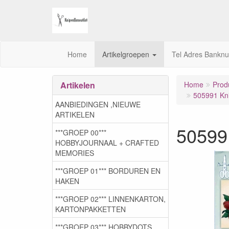
Home
Artikelgroepen
Tel Adres Bankn
Artikelen
Home
Prod
505991 Kni
AANBIEDINGEN ,NIEUWE
ARTIKELEN
50599
***GROEP 00***
HOBBYJOURNAAL + CRAFTED
MEMORIES
***GROEP 01*** BORDUREN EN
HAKEN
***GROEP 02*** LINNENKARTON,
KARTONPAKKETTEN
***GROEP 03***,HOBBYDOTS,