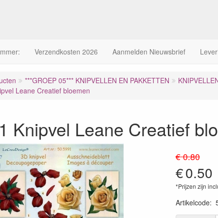
ummer:
Verzendkosten 2026
Aanmelden Nieuwsbrief
Lever
ucten
***GROEP 05*** KNIPVELLEN EN PAKKETTEN
KNIPVELLE
pvel Leane Creatief bloemen
1 Knipvel Leane Creatief b
€ 0.80
€
0.50
*Prijzen zijn inc
Artikelcode
: