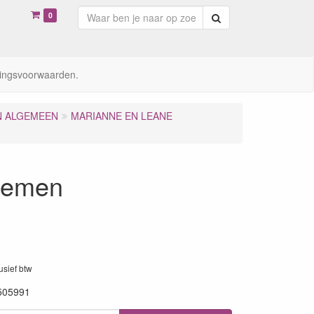
0
Zoeken
ingsvoorwaarden.
N ALGEMEEN
MARIANNE EN LEANE
loemen
lusief btw
505991