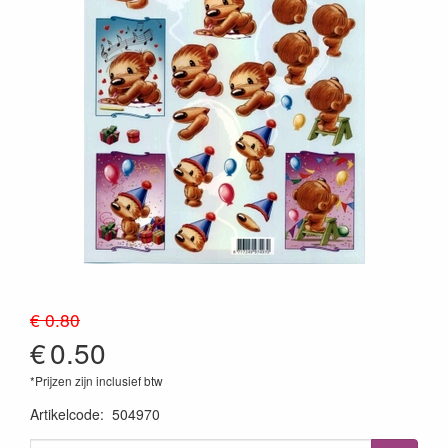
€ 0.80
€
0.50
*Prijzen zijn inclusief btw
Artikelcode
:
504970