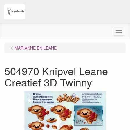
M
e
n
MARIANNE EN LEANE
u
504970 Knipvel Leane
Creatief 3D Twinny