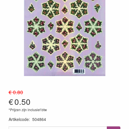
€ 0.80
€
0.50
*Prijzen zijn inclusief btw
Artikelcode
:
504864