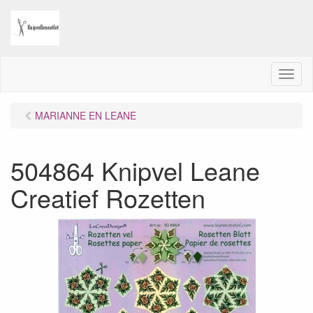
M
e
n
MARIANNE EN LEANE
u
504864 Knipvel Leane
Creatief Rozetten