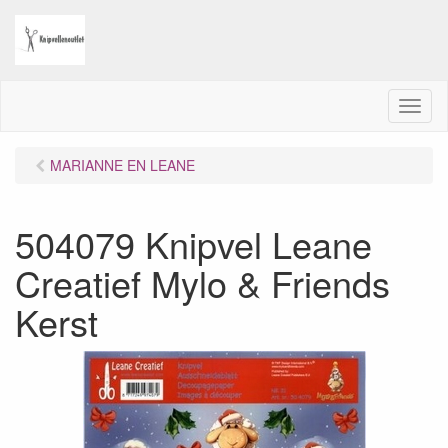
M
e
n
MARIANNE EN LEANE
u
504079 Knipvel Leane
Creatief Mylo & Friends
Kerst