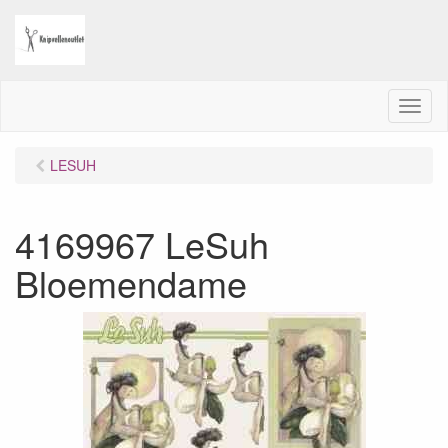
M
e
n
LESUH
u
4169967 LeSuh
Bloemendame