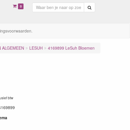
0
Zoeken
ingsvoorwaarden.
N ALGEMEEN
LESUH
4169899 LeSuh Bloemen
lusief btw
4169899
hema