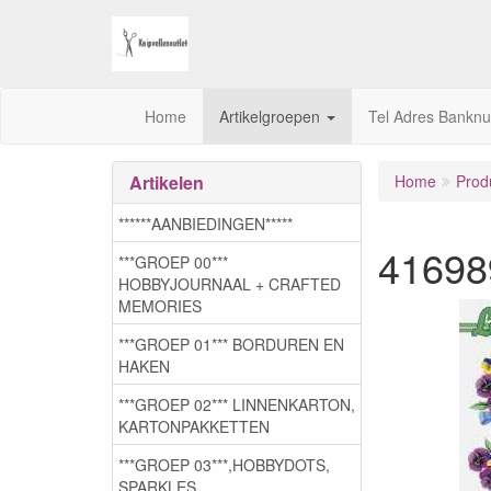
Home
Artikelgroepen
Tel Adres Bankn
Artikelen
Home
Prod
******AANBIEDINGEN*****
41698
***GROEP 00***
HOBBYJOURNAAL + CRAFTED
MEMORIES
***GROEP 01*** BORDUREN EN
HAKEN
***GROEP 02*** LINNENKARTON,
KARTONPAKKETTEN
***GROEP 03***,HOBBYDOTS,
SPARKLES