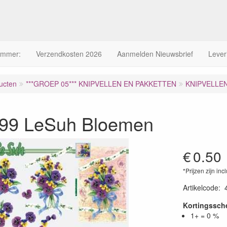
ummer:
Verzendkosten 2026
Aanmelden Nieuwsbrief
Lever
ucten
***GROEP 05*** KNIPVELLEN EN PAKKETTEN
KNIPVELLE
99 LeSuh Bloemen
€
0.50
*Prijzen zijn inc
Artikelcode
:
Kortingssc
1+ = 0 %