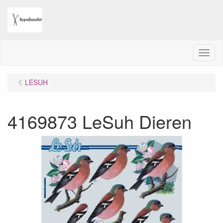
M
e
n
LESUH
u
4169873 LeSuh Dieren