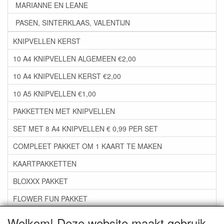
MARIANNE EN LEANE
PASEN, SINTERKLAAS, VALENTIJN
KNIPVELLEN KERST
10 A4 KNIPVELLEN ALGEMEEN €2,00
10 A4 KNIPVELLEN KERST €2,00
10 A5 KNIPVELLEN €1,00
PAKKETTEN MET KNIPVELLEN
SET MET 8 A4 KNIPVELLEN € 0,99 PER SET
COMPLEET PAKKET OM 1 KAART TE MAKEN
KAARTPAKKETTEN
BLOXXX PAKKET
FLOWER FUN PAKKET
***GROEP 06*** TAPE/LIJM SNIJMALLEN STEMPELS
Welkom! Deze website maakt gebruik