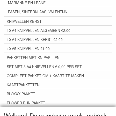
MARIANNE EN LEANE
PASEN, SINTERKLAAS, VALENTIJN
KNIPVELLEN KERST
10 A4 KNIPVELLEN ALGEMEEN €2,00
10 A4 KNIPVELLEN KERST €2,00
10 A5 KNIPVELLEN €1,00
PAKKETTEN MET KNIPVELLEN
SET MET 8 A4 KNIPVELLEN € 0,99 PER SET
COMPLEET PAKKET OM 1 KAART TE MAKEN
KAARTPAKKETTEN
BLOXXX PAKKET
FLOWER FUN PAKKET
***GROEP 06*** TAPE/LIJM SNIJMALLEN STEMPELS
Welkom! Deze website maakt gebruik