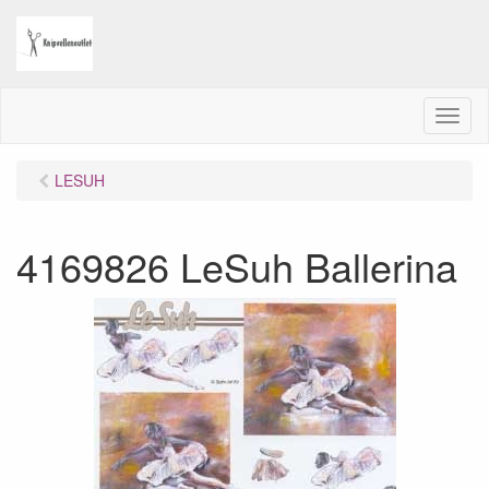
M
e
n
LESUH
u
4169826 LeSuh Ballerina