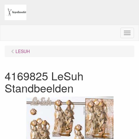
M
e
n
LESUH
u
4169825 LeSuh
Standbeelden