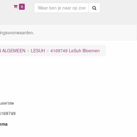
0
Zoeken
ingsvoorwaarden.
N ALGEMEEN
LESUH
4169749 LeSuh Bloemen
lusief btw
4169749
hema