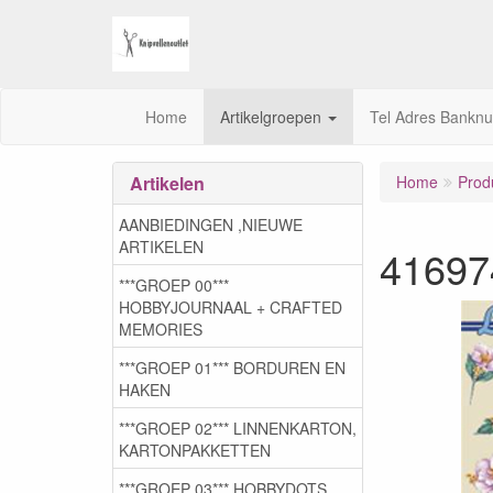
Home
Artikelgroepen
Tel Adres Bankn
Artikelen
Home
Prod
AANBIEDINGEN ,NIEUWE
ARTIKELEN
41697
***GROEP 00***
HOBBYJOURNAAL + CRAFTED
MEMORIES
***GROEP 01*** BORDUREN EN
HAKEN
***GROEP 02*** LINNENKARTON,
KARTONPAKKETTEN
***GROEP 03***,HOBBYDOTS,