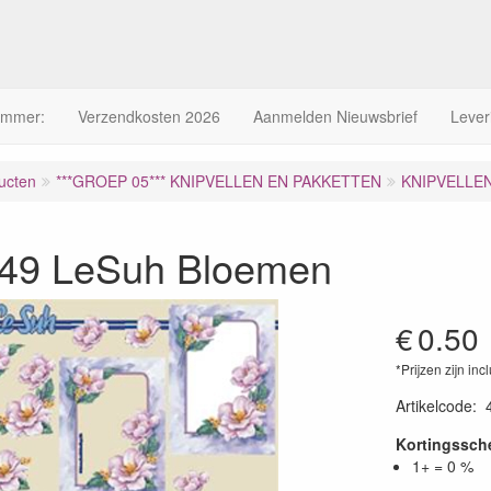
ummer:
Verzendkosten 2026
Aanmelden Nieuwsbrief
Lever
ucten
***GROEP 05*** KNIPVELLEN EN PAKKETTEN
KNIPVELLE
49 LeSuh Bloemen
€
0.50
*Prijzen zijn inc
Artikelcode
:
Kortingssc
1+ = 0 %