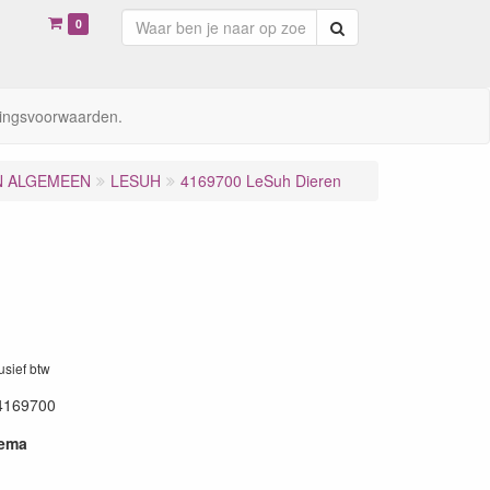
0
Zoeken
ingsvoorwaarden.
N ALGEMEEN
LESUH
4169700 LeSuh Dieren
lusief btw
4169700
hema