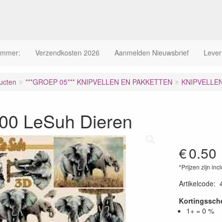
ummer:
Verzendkosten 2026
Aanmelden Nieuwsbrief
Lever
ucten
***GROEP 05*** KNIPVELLEN EN PAKKETTEN
KNIPVELLE
00 LeSuh Dieren
€
0.50
*Prijzen zijn inc
Artikelcode
:
Kortingssc
1+ = 0 %