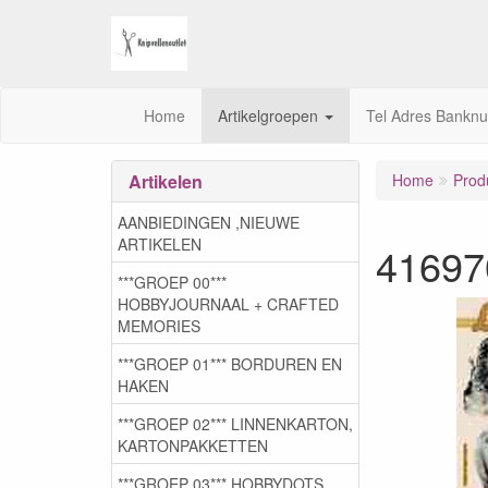
Home
Artikelgroepen
Tel Adres Bankn
Artikelen
Home
Prod
AANBIEDINGEN ,NIEUWE
ARTIKELEN
41697
***GROEP 00***
HOBBYJOURNAAL + CRAFTED
MEMORIES
***GROEP 01*** BORDUREN EN
HAKEN
***GROEP 02*** LINNENKARTON,
KARTONPAKKETTEN
***GROEP 03***,HOBBYDOTS,