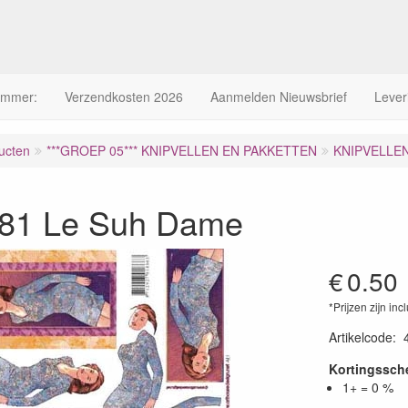
ummer:
Verzendkosten 2026
Aanmelden Nieuwsbrief
Lever
ucten
***GROEP 05*** KNIPVELLEN EN PAKKETTEN
KNIPVELLE
81 Le Suh Dame
€
0.50
*Prijzen zijn inc
Artikelcode
:
Kortingssc
1+ = 0 %