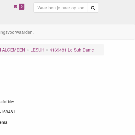
0
Zoeken
ingsvoorwaarden.
N ALGEMEEN
LESUH
4169481 Le Suh Dame
lusief btw
4169481
hema