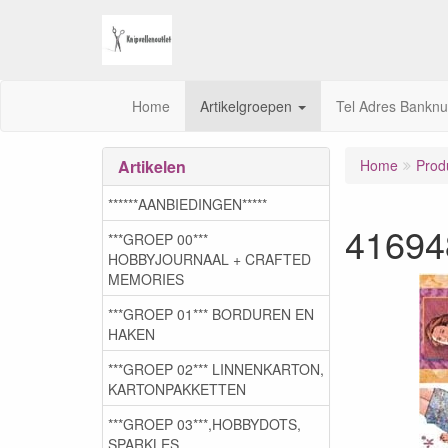
Home
Artikelgroepen
Tel Adres Bankn
Artikelen
Home
Prod
******AANBIEDINGEN*****
41694
***GROEP 00***
HOBBYJOURNAAL + CRAFTED
MEMORIES
***GROEP 01*** BORDUREN EN
HAKEN
***GROEP 02*** LINNENKARTON,
KARTONPAKKETTEN
***GROEP 03***,HOBBYDOTS,
SPARKLES