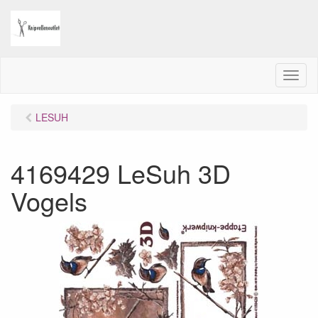
M
e
n
LESUH
u
4169429 LeSuh 3D
Vogels