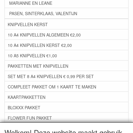
MARIANNE EN LEANE
PASEN, SINTERKLAAS, VALENTIJN
KNIPVELLEN KERST
10 A4 KNIPVELLEN ALGEMEEN €2,00
10 A4 KNIPVELLEN KERST €2,00
10 A5 KNIPVELLEN €1,00
PAKKETTEN MET KNIPVELLEN
SET MET 8 A4 KNIPVELLEN € 0,99 PER SET
COMPLEET PAKKET OM 1 KAART TE MAKEN
KAARTPAKKETTEN
BLOXXX PAKKET
FLOWER FUN PAKKET
***GROEP 06*** TAPE/LIJM SNIJMALLEN STEMPELS
Welkom! Deze website maakt gebruik