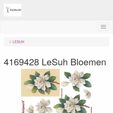
M
e
n
LESUH
u
4169428 LeSuh Bloemen