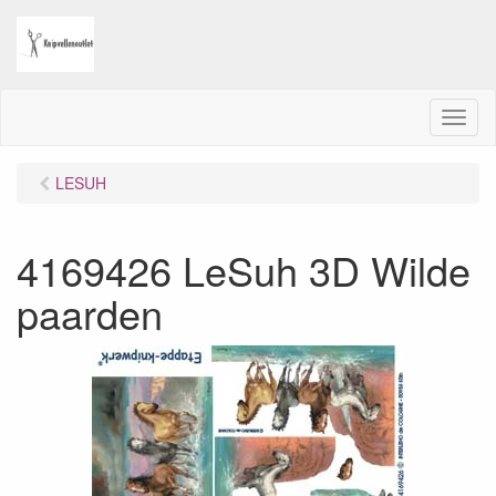
M
e
n
LESUH
u
4169426 LeSuh 3D Wilde
paarden