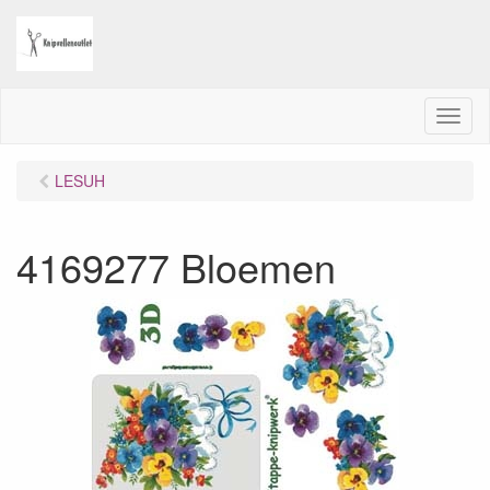
M
e
n
LESUH
u
4169277 Bloemen