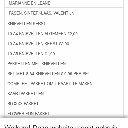
MARIANNE EN LEANE
PASEN, SINTERKLAAS, VALENTIJN
KNIPVELLEN KERST
10 A4 KNIPVELLEN ALGEMEEN €2,00
10 A4 KNIPVELLEN KERST €2,00
10 A5 KNIPVELLEN €1,00
PAKKETTEN MET KNIPVELLEN
SET MET 8 A4 KNIPVELLEN € 0,99 PER SET
COMPLEET PAKKET OM 1 KAART TE MAKEN
KAARTPAKKETTEN
BLOXXX PAKKET
FLOWER FUN PAKKET
***GROEP 06*** TAPE/LIJM SNIJMALLEN STEMPELS
Welkom! Deze website maakt gebruik