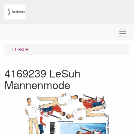
M
e
n
LESUH
u
4169239 LeSuh
Mannenmode